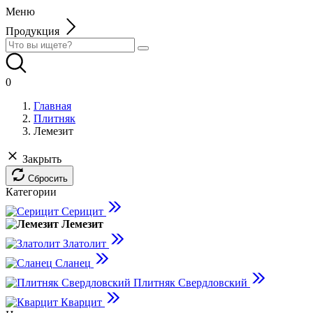
Меню
Продукция
0
Главная
Плитняк
Лемезит
Закрыть
Сбросить
Категории
Серицит
Лемезит
Златолит
Сланец
Плитняк Свердловский
Кварцит