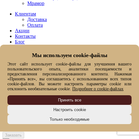
Мрамор
Клиентам
Доставка
Оплата
Акции
Контакты
Блог
Руководство к покупке
Мы используем cookie-файлы
+7 (958) 578-06-54
Этот сайт использует cookie-файлы для улучшения вашего
info@ugk-plitnyak.ru
пользовательского опыта, аналитики посещаемости и
предоставления персонализированного контента. Нажимая
«Принять все», вы соглашаетесь с использованием всех типов
Заказ обратного звонка
cookie-файлов. Вы можете настроить параметры cookie или
Имя*
отклонить необязательные cookie.
Подробнее о cookie-файлах
Номер телефона*
Принять все
Настроить cookie
Введите сообщение
Я согласен(на) на
обработку моих персональных данных
Только необходимые
Я согласен(на) на получение сообщений информационно-
рекламного характера
Заказать