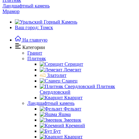
Плитняк
Ландшафтный камень
Мрамор
Ваш город: Томск
На главную
Категории
Гранит
Плитняк
Серицит
Лемезит
Златолит
Сланец
Плитняк
Свердловский
Кварцит
Ландшафтный камень
Фельзит
Яшма
Змеевик
Кремний
Бут
Кварцит